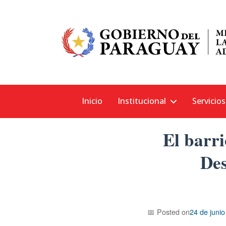
Skip
MINISTERIO DE LA NIÑEZ Y LA ADOLESCENCIA
MINNA
Inicio
Institucional
Servicios
to
content
El barr
Des
Posted on
24 de juni