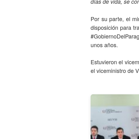
días de vida, se co
Por su parte, el m
disposición para tr
#GobiernoDelParagu
unos años.
Estuvieron el vice
el viceministro de 