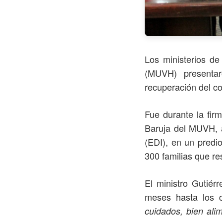
Los ministerios de
(MUVH) presentar
recuperación del c
Fue durante la fir
Baruja del MUVH, a
(EDI), en un predi
300 familias que res
El ministro Gutiér
meses hasta los c
cuidados, bien ali