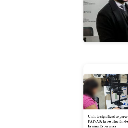
Un hito significativo par
PAIVAS; la restitución d
la niña Esperanza