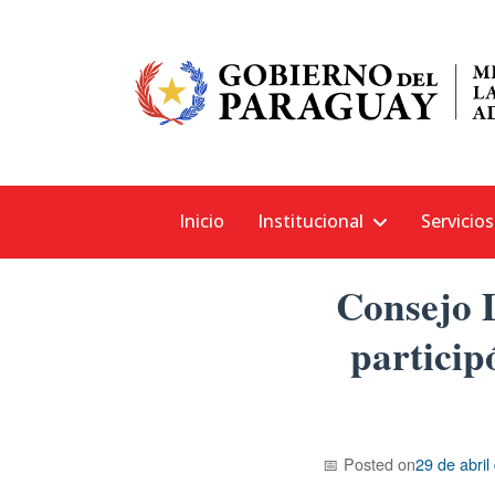
Skip
MINISTERIO DE LA NIÑEZ Y LA ADOLESCENCIA
MINNA
Inicio
Institucional
Servicios
to
content
Consejo 
particip
Posted on
29 de abril