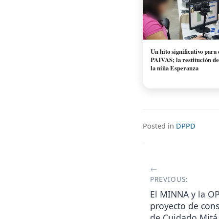
Un hito significativo par
PAIVAS; la restitución d
la niña Esperanza
Posted in
DPPD
Navegaci
de
PREVIOUS:
El MINNA y la O
entradas
proyecto de cons
de Cuidado Mitá